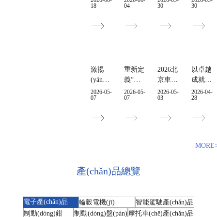
2026-06-
2026-06-
2026-05-
2026-05-
18
04
30
30
金寧一
2026制
長
團
行蒞臨
動
(zhǎng)
(tuán)
亞太調
(dòng)
黃偉中
錨定
(diào)
年會
榮獲浙
“伍所
研指導
(huì)并
江省科
不制”
(dǎo)
發(fā)
技型企
再出發
表演講
業(yè)
(fā)
激揚
重新定
2026北
以卓越
家稱號
(yáng)
義“輪
京車
成就開
(hào)
青春活
上智
(chē)展
(kāi)啟
2026-05-
2026-05-
2026-05-
2026-04-
07
07
03
28
力，凝
慧”，
圓滿收
新程丨
聚奮進
亞太智
官丨亞
安吉亞
(jìn)力
能角模
太股份
太榮獲
量 | 亞
塊開
技術
浙江省
太機
(kāi)啟
(shù)閃
五一勞
MORE
(jī)電
底盤
耀未來
動
集團
(pán)革
(lái)出
(dòng)
產(chǎn)品總覽
(tuán)2
命
行新征
獎
026年
程
(jiǎng)
五四青
狀稱號
電子產(chǎn)品
年節
(hào)
輪轂電機(jī)
智能駕駛產(chǎn)品
(jié)系
制動(dòng)鉗
制動(dòng)盤(pán)
摩托車(chē)產(chǎn)品