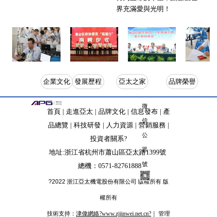
界充滿愛與光明！
企業文化
發展歷程
亞太之家
品牌榮譽
微
首頁
|
走進亞太
|
品牌文化
|
信息發布
|
產
信
品總覽
|
科技研發
|
人力資源
|
營銷服務
|
公
投資者關系
?
眾
地址:浙江省杭州市蕭山區亞太路1399號
號
總機：0571-82761888
?2022 浙江亞太機電股份有限公司 版權所有
版
權所有
技術支持：
津偉網絡
?www.zjjinwei.net.cn?
｜
管理