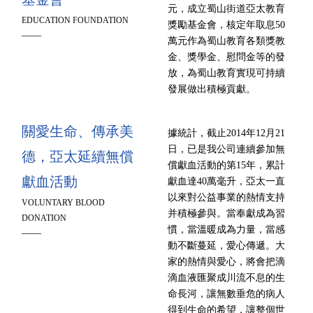
元，成立蜀山街道亞太教育
EDUCATION FOUNDATION
獎勵基金會，核定年取息50
——
萬元作為蜀山教育各類獎教
金、獎學金、慰問金等的發
放，為蜀山教育實現可持續
發展做出積極貢獻。
關愛生命、傳承美
據統計，截止2014年12月21
日，已是我公司連續參加無
德，亞太延續無償
償獻血活動的第15年，累計
獻血活動
獻血達40萬毫升，亞太一直
以來對公益事業的熱情支持
VOLUNTARY BLOOD
并積極參與。當奉獻成為習
DONATION
慣，當溫暖成為力量，當感
——
動不斷蔓延，愛心傳遞。大
家的熱情與愛心，將會把滴
滴血液匯聚成川流不息的生
命長河，讓無數垂危的病人
得到生命的希望，讓整個世