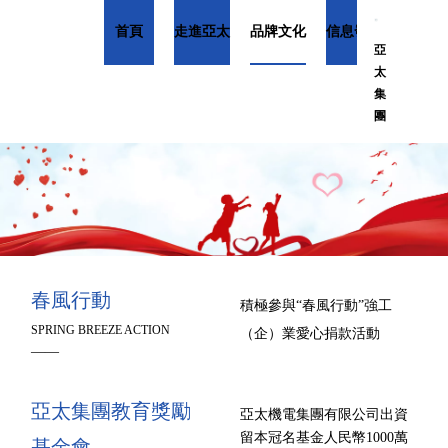
首頁
走進亞太
品牌文化
信息發布
產品總
亞
太
集
團
春風行動
積極參與“春風行動”強工
SPRING BREEZE ACTION
（企）業愛心捐款活動
——
亞太集團教育獎勵
亞太機電集團有限公司出資
留本冠名基金人民幣1000萬
基金會